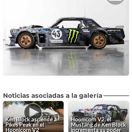
Noticias asociadas a la galería
Ken Block asciende a
Hoonicorn V2, el
Pikes Peak en el
Mustang de Ken Block
Hoonicorn V2
incrementa su poder