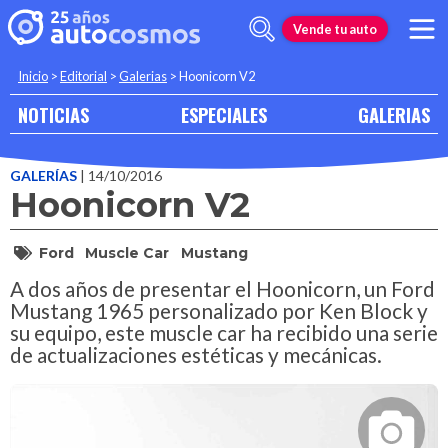
Vende tu auto
Inicio
>
Editorial
>
Galerias
>
Hoonicorn V2
NOTICIAS
ESPECIALES
GALERIAS
GALERÍAS
| 14/10/2016
Hoonicorn V2
Ford
Muscle Car
Mustang
A dos años de presentar el Hoonicorn, un Ford
Mustang 1965 personalizado por Ken Block y
su equipo, este muscle car ha recibido una serie
de actualizaciones estéticas y mecánicas.