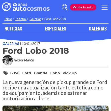
Vende tu auto
Inicio
>
Editorial
>
Galerias
>
Ford Lobo 2018
NOTICIAS
ESPECIALES
GALERIAS
GALERÍAS
| 10/01/2017
Ford Lobo 2018
Héctor Mañón
F-150
Ford
Grande
Lobo
Pick Up
La nueva generación de pickup grande de Ford
recibe una actualización tanto estética como
de equipamiento, además de estrenar
motorización a diésel