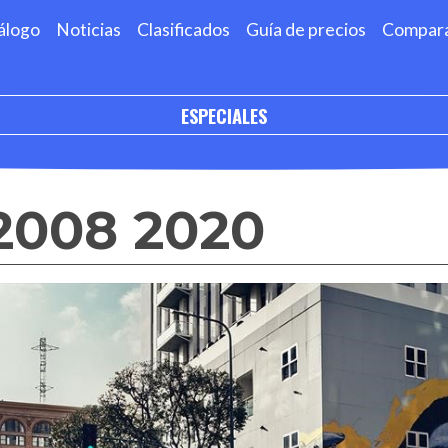
álogo
Noticias
Clasificados
Guía de precios
Compar
ESPECIALES
2008 2020