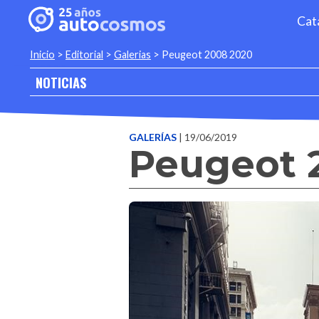
Cat
Inicio
>
Editorial
>
Galerias
>
Peugeot 2008 2020
NOTICIAS
GALERÍAS
| 19/06/2019
Peugeot 