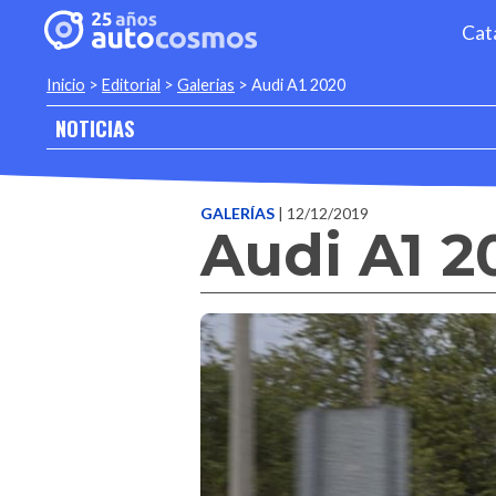
Cat
Inicio
>
Editorial
>
Galerias
>
Audi A1 2020
NOTICIAS
GALERÍAS
| 12/12/2019
Audi A1 2