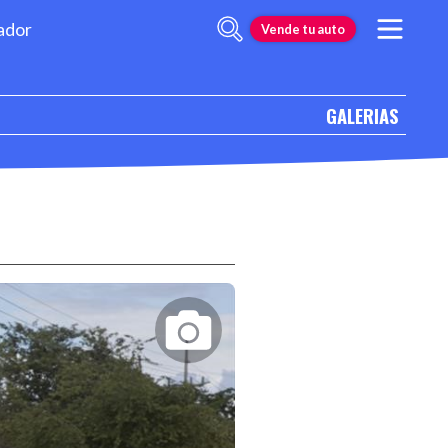
ador
Vende tu auto
GALERIAS