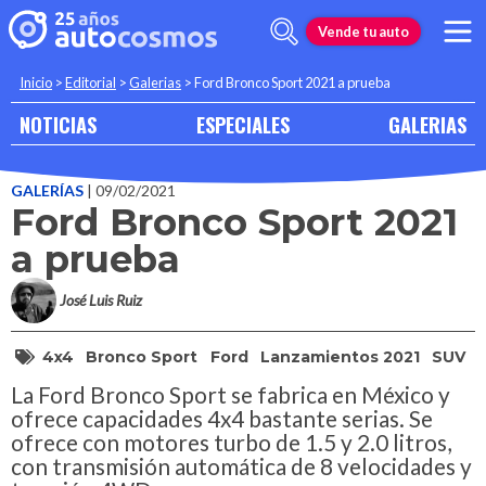
Vende tu auto
Inicio
>
Editorial
>
Galerias
>
Ford Bronco Sport 2021 a prueba
NOTICIAS
ESPECIALES
GALERIAS
GALERÍAS
| 09/02/2021
Ford Bronco Sport 2021
a prueba
José Luis Ruiz
4x4
Bronco Sport
Ford
Lanzamientos 2021
SUV
La Ford Bronco Sport se fabrica en México y
ofrece capacidades 4x4 bastante serias. Se
ofrece con motores turbo de 1.5 y 2.0 litros,
con transmisión automática de 8 velocidades y