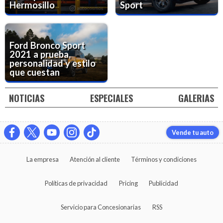
Hermosillo
Sport
Ford Bronco Sport
2021 a prueba,
personalidad y estilo
que cuestan
NOTICIAS
ESPECIALES
GALERIAS
Vende tu auto
La empresa
Atención al cliente
Términos y condiciones
Políticas de privacidad
Pricing
Publicidad
Servicio para Concesionarias
RSS