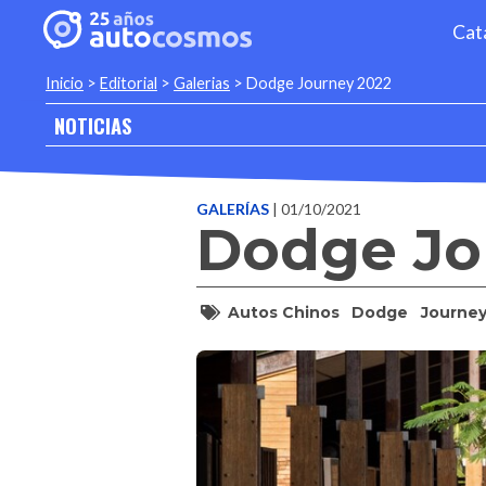
Cat
Inicio
>
Editorial
>
Galerias
>
Dodge Journey 2022
NOTICIAS
GALERÍAS
| 01/10/2021
Dodge Jo
Autos Chinos
Dodge
Journe