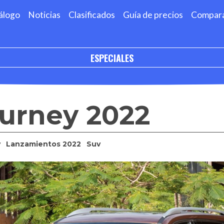
álogo
Noticias
Clasificados
Guía de precios
Compar
ESPECIALES
urney 2022
y
Lanzamientos 2022
Suv