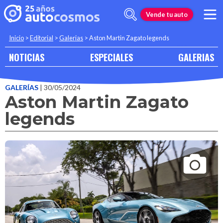
Vende tu auto
Inicio
>
Editorial
>
Galerias
>
Aston Martin Zagato legends
NOTICIAS
ESPECIALES
GALERIAS
GALERÍAS
| 30/05/2024
Aston Martin Zagato
legends