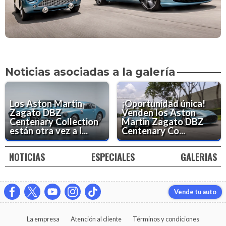
Noticias asociadas a la galería
Los Aston Martin
¡Oportunidad única!
Zagato DBZ
Venden los Aston
Centenary Collection
Martin Zagato DBZ
están otra vez a l...
Centenary Co...
NOTICIAS
ESPECIALES
GALERIAS
Vende tu auto
La empresa
Atención al cliente
Términos y condiciones