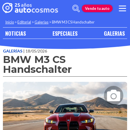
Vende tu auto
Inicio
>
Editorial
>
Galerias
>
BMW M3 CS Handschalter
NOTICIAS
ESPECIALES
GALERIAS
GALERÍAS
| 18/05/2026
BMW M3 CS
Handschalter