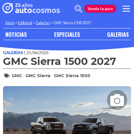
Vende tu auto
Inicio
>
Editorial
>
Galerias
>
GMC Sierra 1500 2027
NOTICIAS
ESPECIALES
GALERIAS
GALERÍAS
| 25/06/2026
GMC Sierra 1500 2027
GMC
GMC Sierra
GMC Sierra 1500